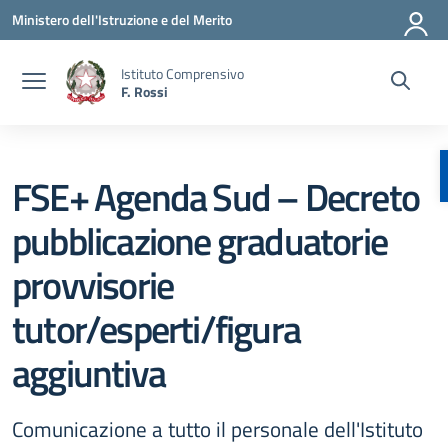
Vai ai contenuti
Vai al menu di navigazione
Vai al footer
Ministero dell'Istruzione e del Merito
Istituto Comprensivo
F. Rossi
FSE+ Agenda Sud – Decreto
pubblicazione graduatorie
provvisorie
tutor/esperti/figura
aggiuntiva
Comunicazione a tutto il personale dell'Istituto