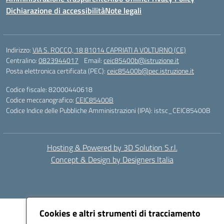
Dichiarazione di accessibilità
Note legali
Indirizzo:
VIA S. ROCCO, 18 81014 CAPRIATI A VOLTURNO (CE)
Centralino:
0823944017
Email:
ceic85400b@istruzione.it
Posta elettronica certificata (PEC):
ceic85400b@pec.istruzione.it
Codice fiscale: 82000440618
Codice meccanografico:
CEIC85400B
Codice Indice delle Pubbliche Amministrazioni (IPA): istsc_CEIC85400B
Hosting & Powered by 3D Solution S.r.l.
Concept & Design by Designers Italia
Cookies e altri strumenti di tracciamento