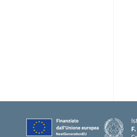
Is
F.