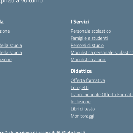
priati a Volturno
Visita la pagina iniziale della scuola
la
I Servizi
zione
Personale scolastico
Famiglie e studenti
della scuola
Percorsi di studio
della scuola
Modulistica personale scolastic
azione
Modulistica alunni
Didattica
Offerta formativa
I progetti
Piano Triennale Offerta Format
Inclusione
Libri di testo
Monitoraggi
icy
Dichiarazione di accessibilità
Note legali