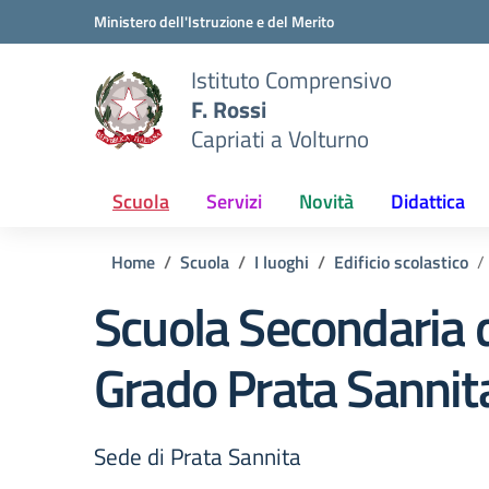
Vai ai contenuti
Vai al menu di navigazione
Vai al footer
Ministero dell'Istruzione e del Merito
Istituto Comprensivo
F. Rossi
Capriati a Volturno
Scuola
Servizi
Novità
Didattica
Home
Scuola
I luoghi
Edificio scolastico
Scuola Secondaria 
Grado Prata Sannit
Sede di Prata Sannita