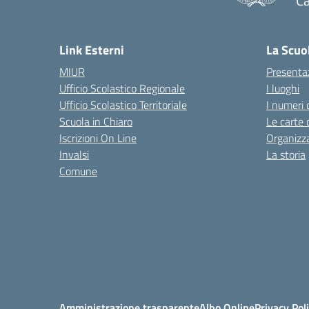
Ca
— 
Link Esterni
La Scuo
MIUR
Presenta
Ufficio Scolastico Regionale
I luoghi
Ufficio Scolastico Territoriale
I numeri 
Scuola in Chiaro
Le carte 
Iscrizioni On Line
Organizz
Invalsi
La storia
Comune
Amministrazione trasparente
Albo Online
Privacy Pol