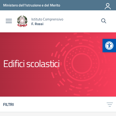
Vai ai contenuti
Vai al menu di navigazione
Vai al footer
Ministero dell'Istruzione e del Merito
Istituto Comprensivo
F. Rossi
Apr
Edifici scolastici
FILTRI