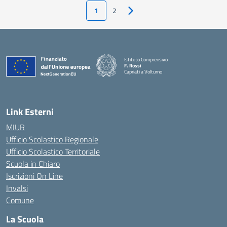
1
2
Pagina successiva
Istituto Comprensivo
F. Rossi
Capriati a Volturno
— Visita la pagina iniziale della scuola
Link Esterni
MIUR
Ufficio Scolastico Regionale
Ufficio Scolastico Territoriale
Scuola in Chiaro
Iscrizioni On Line
Invalsi
Comune
La Scuola