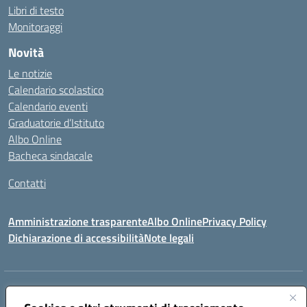
Libri di testo
Monitoraggi
Novità
Le notizie
Calendario scolastico
Calendario eventi
Graduatorie d’Istituto
Albo Online
Bacheca sindacale
Contatti
Amministrazione trasparente
Albo Online
Privacy Policy
Dichiarazione di accessibilità
Note legali
Indirizzo:
VIA S. ROCCO, 18 81014 CAPRIATI A VOLTURNO (CE)
Centralino:
0823944017
Email:
ceic85400b@istruzione.it