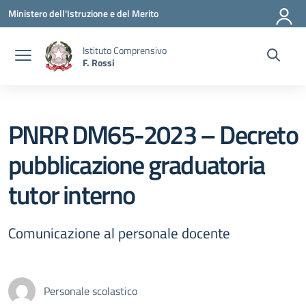
Vai ai contenuti
Vai al menu di navigazione
Vai al footer
Ministero dell'Istruzione e del Merito
Istituto Comprensivo
F. Rossi
PNRR DM65-2023 – Decreto
pubblicazione graduatoria
tutor interno
Comunicazione al personale docente
Personale scolastico