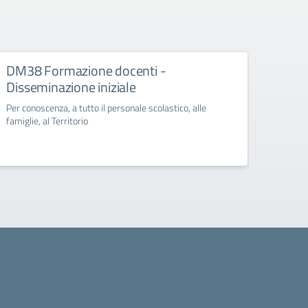
DM38 Formazione docenti -
FSE+
Disseminazione iniziale
Diss
Per conoscenza, a tutto il personale scolastico, alle
Per con
famiglie, al Territorio
famigli