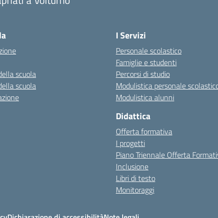
priati a Volturno
Visita la pagina iniziale della scuola
la
I Servizi
zione
Personale scolastico
Famiglie e studenti
della scuola
Percorsi di studio
della scuola
Modulistica personale scolastic
azione
Modulistica alunni
Didattica
Offerta formativa
I progetti
Piano Triennale Offerta Format
Inclusione
Libri di testo
Monitoraggi
icy
Dichiarazione di accessibilità
Note legali