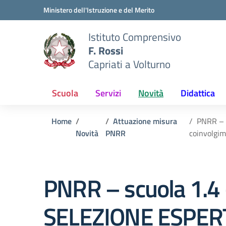
Vai ai contenuti
Vai al menu di navigazione
Vai al footer
Ministero dell'Istruzione e del Merito
Istituto Comprensivo
F. Rossi
Capriati a Volturno
Scuola
Servizi
Novità
Didattica
Home
Attuazione misura
PNRR – s
Novità
PNRR
coinvolgim
PNRR – scuola 1.4
SELEZIONE ESPERTI 