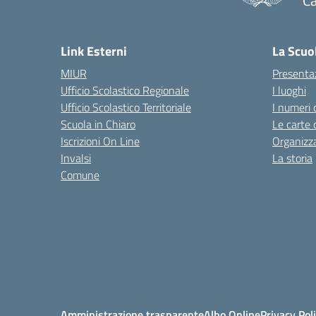
Ca
— 
Link Esterni
La Scuo
MIUR
Presenta
Ufficio Scolastico Regionale
I luoghi
Ufficio Scolastico Territoriale
I numeri 
Scuola in Chiaro
Le carte 
Iscrizioni On Line
Organizz
Invalsi
La storia
Comune
Amministrazione trasparente
Albo Online
Privacy Pol