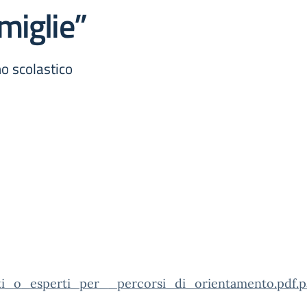
miglie”
no scolastico
i_o_esperti_per__percorsi_di_orientamento.pdf.p