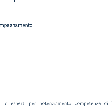
ccompagnamento
ti_o_esperti_per_potenziamento_competenze_di_b