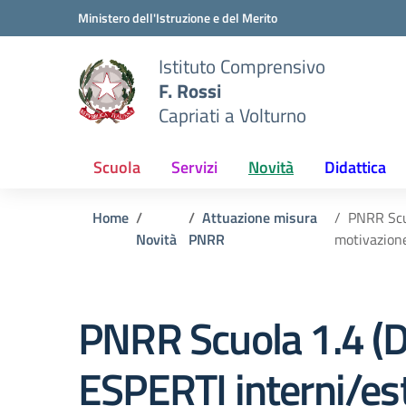
Vai ai contenuti
Vai al menu di navigazione
Vai al footer
Ministero dell'Istruzione e del Merito
Istituto Comprensivo
F. Rossi
Capriati a Volturno
Scuola
Servizi
Novità
Didattica
Home
Attuazione misura
PNRR Scu
Novità
PNRR
motivazion
PNRR Scuola 1.4 
ESPERTI interni/es