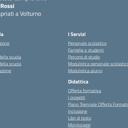
 Rossi
priati a Volturno
Visita la pagina iniziale della scuola
la
I Servizi
zione
Personale scolastico
Famiglie e studenti
della scuola
Percorsi di studio
della scuola
Modulistica personale scolastic
azione
Modulistica alunni
Didattica
Offerta formativa
I progetti
Piano Triennale Offerta Format
Inclusione
Libri di testo
Monitoraggi