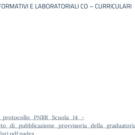
SI FORMATIVI E LABORATORIALI CO – CURRICULARI
_protocollo_PNRR_Scuola_14_-
to_di_pubblicazione_provvisoria_della_graduator
lari.pdf.pades