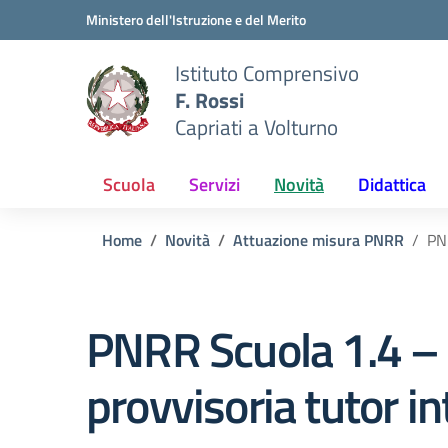
Vai ai contenuti
Vai al menu di navigazione
Vai al footer
Ministero dell'Istruzione e del Merito
Istituto Comprensivo
F. Rossi
Capriati a Volturno
Scuola
Servizi
Novità
Didattica
Home
Novità
Attuazione misura PNRR
PNR
PNRR Scuola 1.4 – 
provvisoria tutor in