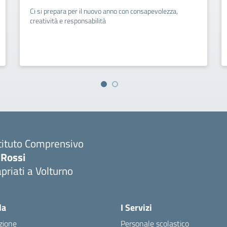
Ci si prepara per il nuovo anno con consapevolezza,
creatività e responsabilità
tituto Comprensivo
 Rossi
priati a Volturno
Visita la pagina iniziale della scuola
la
I Servizi
zione
Personale scolastico