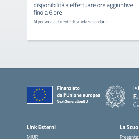
disponibilità a effettuare ore aggiuntive
fino a 6 ore
Al personale docente di scuola secondaria
Is
F.
Ca
— 
Link Esterni
La Scuo
MIUR
Presenta