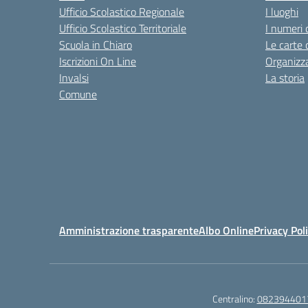
Ufficio Scolastico Regionale
I luoghi
Ufficio Scolastico Territoriale
I numeri 
Scuola in Chiaro
Le carte 
Iscrizioni On Line
Organizz
Invalsi
La storia
Comune
Amministrazione trasparente
Albo Online
Privacy Pol
Centralino:
082394401