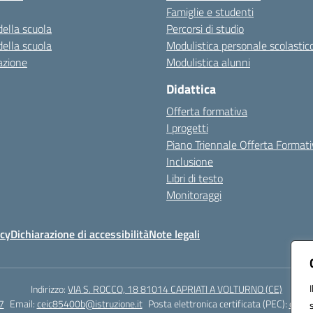
Famiglie e studenti
della scuola
Percorsi di studio
della scuola
Modulistica personale scolastic
azione
Modulistica alunni
Didattica
Offerta formativa
I progetti
Piano Triennale Offerta Format
Inclusione
Libri di testo
Monitoraggi
icy
Dichiarazione di accessibilità
Note legali
Indirizzo:
VIA S. ROCCO, 18 81014 CAPRIATI A VOLTURNO (CE)
7
Email:
ceic85400b@istruzione.it
Posta elettronica certificata (PEC):
ceic8