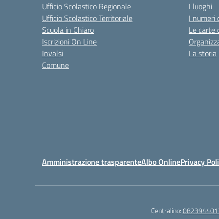
Ufficio Scolastico Regionale
I luoghi
Ufficio Scolastico Territoriale
I numeri 
Scuola in Chiaro
Le carte 
Iscrizioni On Line
Organizz
Invalsi
La storia
Comune
Amministrazione trasparente
Albo Online
Privacy Pol
Centralino:
082394401