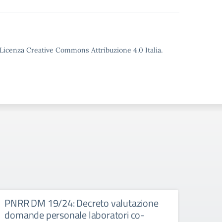
o Licenza Creative Commons Attribuzione 4.0 Italia.
PNRR DM 19/24: Decreto valutazione
PNRR
domande personale laboratori co-
CON