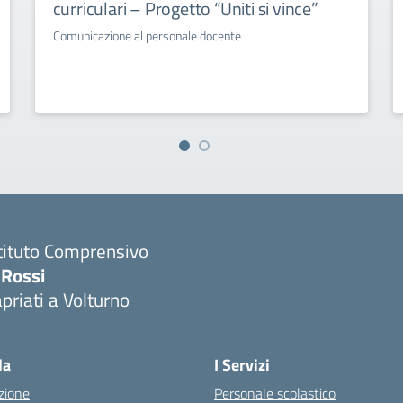
curriculari – Progetto “Uniti si vince”
Comunicazione al personale docente
tituto Comprensivo
 Rossi
priati a Volturno
Visita la pagina iniziale della scuola
la
I Servizi
zione
Personale scolastico