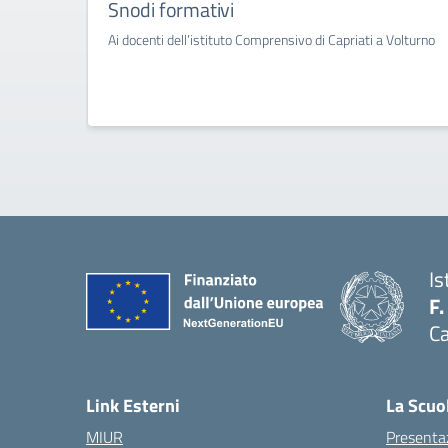
Snodi formativi
Ai docenti dell’istituto Comprensivo di Capriati a Volturno
Is
F.
Ca
— 
Link Esterni
La Scuo
MIUR
Presenta