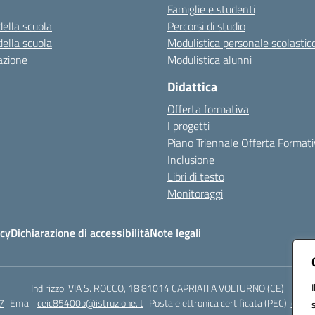
Famiglie e studenti
della scuola
Percorsi di studio
della scuola
Modulistica personale scolastic
azione
Modulistica alunni
Didattica
Offerta formativa
I progetti
Piano Triennale Offerta Format
Inclusione
Libri di testo
Monitoraggi
icy
Dichiarazione di accessibilità
Note legali
Indirizzo:
VIA S. ROCCO, 18 81014 CAPRIATI A VOLTURNO (CE)
7
Email:
ceic85400b@istruzione.it
Posta elettronica certificata (PEC):
ceic8