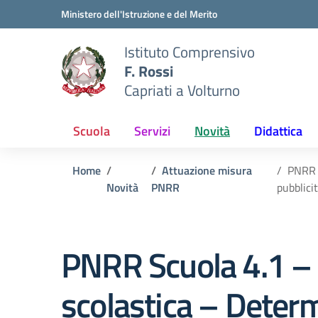
Vai ai contenuti
Vai al menu di navigazione
Vai al footer
Ministero dell'Istruzione e del Merito
Istituto Comprensivo
F. Rossi
Capriati a Volturno
Scuola
Servizi
Novità
Didattica
Home
Attuazione misura
PNRR S
Novità
PNRR
pubblicit
PNRR Scuola 4.1 – 
scolastica – Determ