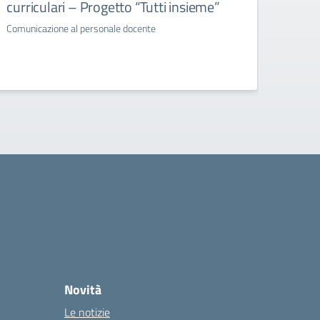
curriculari – Progetto “Tutti insieme”
INDI
LAB
Comunicazione al personale docente
Proge
Avviso 
AILAN
Novità
Le notizie