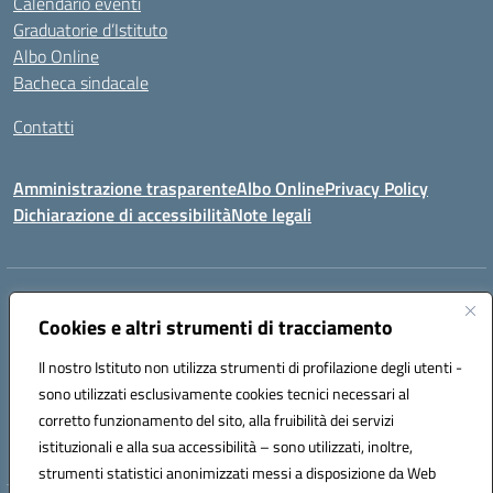
Calendario eventi
Graduatorie d’Istituto
Albo Online
Bacheca sindacale
Contatti
Amministrazione trasparente
Albo Online
Privacy Policy
Dichiarazione di accessibilità
Note legali
Indirizzo:
VIA S. ROCCO, 18 81014 CAPRIATI A VOLTURNO (CE)
Centralino:
Cookies e altri strumenti di tracciamento
0823944017
Email:
ceic85400b@istruzione.it
Posta elettronica certificata (PEC):
ceic85400b@pec.istruzione.it
Il nostro Istituto non utilizza strumenti di profilazione degli utenti -
Codice fiscale: 82000440618
sono utilizzati esclusivamente cookies tecnici necessari al
Codice meccanografico:
CEIC85400B
corretto funzionamento del sito, alla fruibilità dei servizi
Codice Indice delle Pubbliche Amministrazioni (IPA): istsc_CEIC85400B
istituzionali e alla sua accessibilità – sono utilizzati, inoltre,
strumenti statistici anonimizzati messi a disposizione da Web