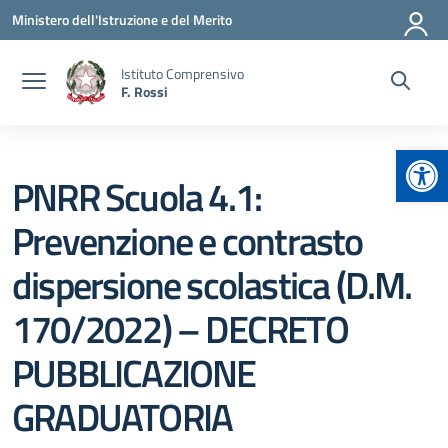
Vai ai contenuti
Vai al menu di navigazione
Vai al footer
Ministero dell'Istruzione e del Merito
Istituto Comprensivo
F. Rossi
Apr
PNRR Scuola 4.1:
Prevenzione e contrasto
dispersione scolastica (D.M.
170/2022) – DECRETO
PUBBLICAZIONE
GRADUATORIA