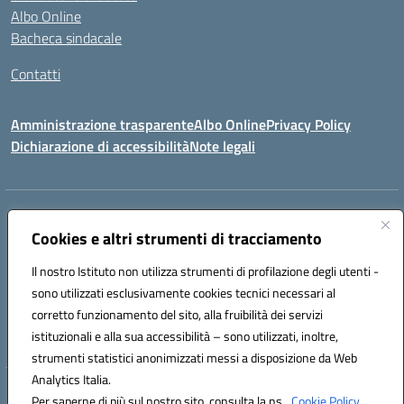
Albo Online
Bacheca sindacale
Contatti
Amministrazione trasparente
Albo Online
Privacy Policy
Dichiarazione di accessibilità
Note legali
Indirizzo:
VIA S. ROCCO, 18 81014 CAPRIATI A VOLTURNO (CE)
Centralino:
Cookies e altri strumenti di tracciamento
0823944017
Email:
ceic85400b@istruzione.it
Posta elettronica certificata (PEC):
ceic85400b@pec.istruzione.it
Il nostro Istituto non utilizza strumenti di profilazione degli utenti -
Codice fiscale: 82000440618
sono utilizzati esclusivamente cookies tecnici necessari al
Codice meccanografico:
CEIC85400B
corretto funzionamento del sito, alla fruibilità dei servizi
Codice Indice delle Pubbliche Amministrazioni (IPA): istsc_CEIC85400B
istituzionali e alla sua accessibilità – sono utilizzati, inoltre,
strumenti statistici anonimizzati messi a disposizione da Web
Analytics Italia.
Hosting & Powered by 3D Solution S.r.l.
Per saperne di più sul nostro sito, consulta la ns.
Cookie Policy.