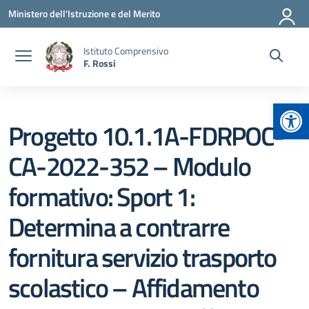
Vai ai contenuti
Vai al menu di navigazione
Vai al footer
Ministero dell'Istruzione e del Merito
Istituto Comprensivo
F. Rossi
Apr
Progetto 10.1.1A-FDRPOC-
CA-2022-352 – Modulo
formativo: Sport 1:
Determina a contrarre
fornitura servizio trasporto
scolastico – Affidamento