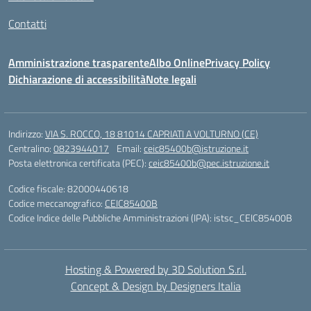
Contatti
Amministrazione trasparente
Albo Online
Privacy Policy
Dichiarazione di accessibilità
Note legali
Indirizzo:
VIA S. ROCCO, 18 81014 CAPRIATI A VOLTURNO (CE)
Centralino:
0823944017
Email:
ceic85400b@istruzione.it
Posta elettronica certificata (PEC):
ceic85400b@pec.istruzione.it
Codice fiscale: 82000440618
Codice meccanografico:
CEIC85400B
Codice Indice delle Pubbliche Amministrazioni (IPA): istsc_CEIC85400B
Hosting & Powered by 3D Solution S.r.l.
Concept & Design by Designers Italia