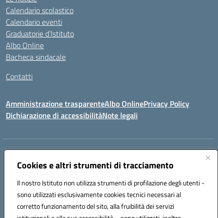
Calendario scolastico
Calendario eventi
Graduatorie d’Istituto
Albo Online
Bacheca sindacale
Contatti
Amministrazione trasparente
Albo Online
Privacy Policy
Dichiarazione di accessibilità
Note legali
Indirizzo:
VIA S. ROCCO, 18 81014 CAPRIATI A VOLTURNO (CE)
Centralino:
Cookies e altri strumenti di tracciamento
0823944017
Email:
ceic85400b@istruzione.it
Posta elettronica certificata (PEC):
ceic85400b@pec.istruzione.it
Il nostro Istituto non utilizza strumenti di profilazione degli utenti -
Codice fiscale: 82000440618
sono utilizzati esclusivamente cookies tecnici necessari al
Codice meccanografico:
CEIC85400B
corretto funzionamento del sito, alla fruibilità dei servizi
Codice Indice delle Pubbliche Amministrazioni (IPA): istsc_CEIC85400B
istituzionali e alla sua accessibilità – sono utilizzati, inoltre,