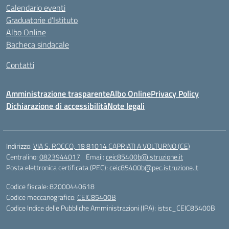
Calendario eventi
Graduatorie d’Istituto
Albo Online
Bacheca sindacale
Contatti
Amministrazione trasparente
Albo Online
Privacy Policy
Dichiarazione di accessibilità
Note legali
Indirizzo:
VIA S. ROCCO, 18 81014 CAPRIATI A VOLTURNO (CE)
Centralino:
0823944017
Email:
ceic85400b@istruzione.it
Posta elettronica certificata (PEC):
ceic85400b@pec.istruzione.it
Codice fiscale: 82000440618
Codice meccanografico:
CEIC85400B
Codice Indice delle Pubbliche Amministrazioni (IPA): istsc_CEIC85400B