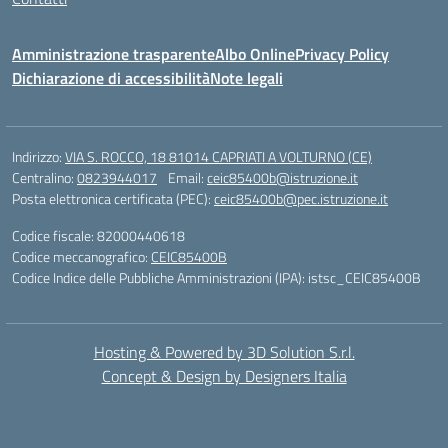
Amministrazione trasparente
Albo Online
Privacy Policy
Dichiarazione di accessibilità
Note legali
Indirizzo:
VIA S. ROCCO, 18 81014 CAPRIATI A VOLTURNO (CE)
Centralino:
0823944017
Email:
ceic85400b@istruzione.it
Posta elettronica certificata (PEC):
ceic85400b@pec.istruzione.it
Codice fiscale: 82000440618
Codice meccanografico:
CEIC85400B
Codice Indice delle Pubbliche Amministrazioni (IPA): istsc_CEIC85400B
Hosting & Powered by 3D Solution S.r.l.
Concept & Design by Designers Italia