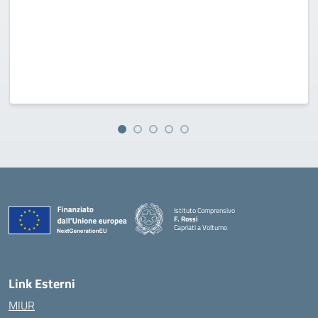
Istituto Comprensivo
F. Rossi
Capriati a Volturno
— Visita la pagina iniziale della scuola
Link Esterni
MIUR