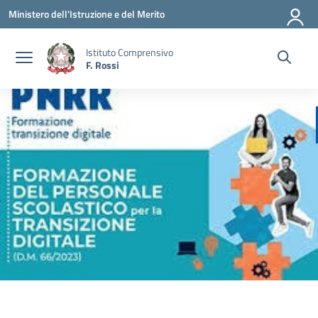
Vai ai contenuti
Vai al menu di navigazione
Vai al footer
Ministero dell'Istruzione e del Merito
Istituto Comprensivo
F. Rossi