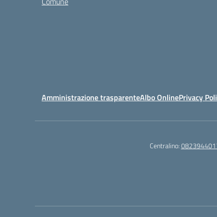
Comune
Amministrazione trasparente
Albo Online
Privacy Pol
Centralino:
082394401