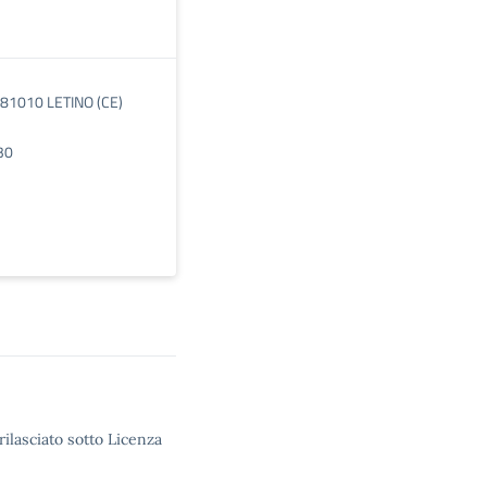
 81010 LETINO (CE)
30
rilasciato sotto Licenza