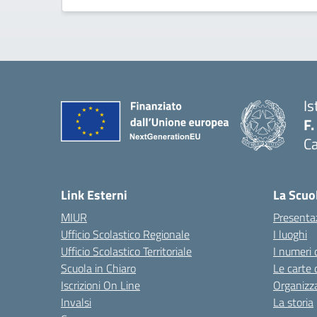
Is
F.
Ca
— 
Link Esterni
La Scuo
MIUR
Presenta
Ufficio Scolastico Regionale
I luoghi
Ufficio Scolastico Territoriale
I numeri 
Scuola in Chiaro
Le carte 
Iscrizioni On Line
Organizz
Invalsi
La storia