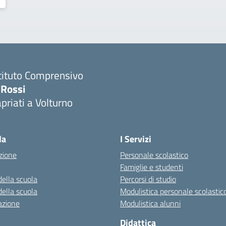
tituto Comprensivo
 Rossi
priati a Volturno
Visita la pagina iniziale della scuola
la
I Servizi
zione
Personale scolastico
Famiglie e studenti
della scuola
Percorsi di studio
della scuola
Modulistica personale scolastic
azione
Modulistica alunni
Didattica