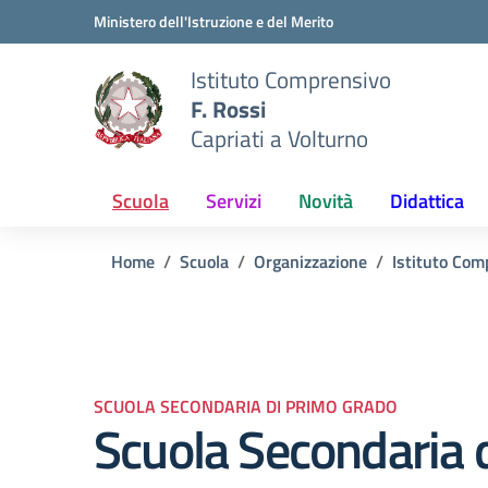
Vai ai contenuti
Vai al menu di navigazione
Vai al footer
Ministero dell'Istruzione e del Merito
Istituto Comprensivo
F. Rossi
Capriati a Volturno
Scuola
Servizi
Novità
Didattica
Home
Scuola
Organizzazione
Istituto Com
SCUOLA SECONDARIA DI PRIMO GRADO
Scuola Secondaria 