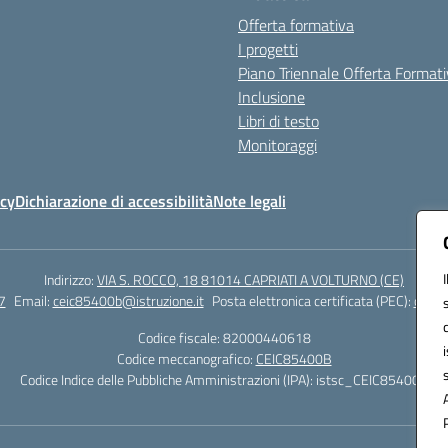
Offerta formativa
I progetti
Piano Triennale Offerta Format
Inclusione
Libri di testo
Monitoraggi
icy
Dichiarazione di accessibilità
Note legali
Indirizzo:
VIA S. ROCCO, 18 81014 CAPRIATI A VOLTURNO (CE)
7
Email:
ceic85400b@istruzione.it
Posta elettronica certificata (PEC):
ceic8
Codice fiscale: 82000440618
Codice meccanografico:
CEIC85400B
Codice Indice delle Pubbliche Amministrazioni (IPA): istsc_CEIC85400B