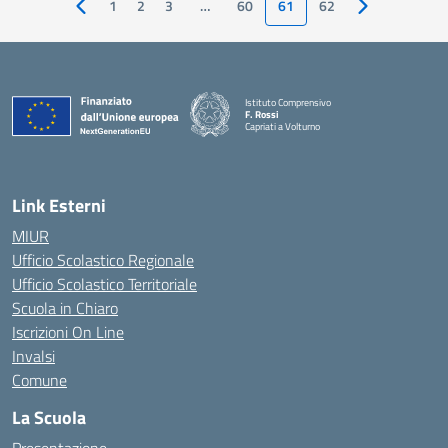
1
2
3
…
60
61
62
Pagina precedente
Pagina succes
Istituto Comprensivo
F. Rossi
Capriati a Volturno
— Visita la pagina iniziale della scuola
Link Esterni
MIUR
Ufficio Scolastico Regionale
Ufficio Scolastico Territoriale
Scuola in Chiaro
Iscrizioni On Line
Invalsi
Comune
La Scuola