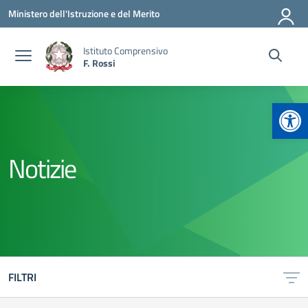
Vai ai contenuti
Vai al menu di navigazione
Vai al footer
Ministero dell'Istruzione e del Merito
Istituto Comprensivo
F. Rossi
Apr
Notizie
FILTRI