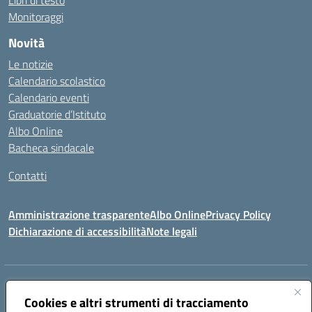
Libri di testo
Monitoraggi
Novità
Le notizie
Calendario scolastico
Calendario eventi
Graduatorie d’Istituto
Albo Online
Bacheca sindacale
Contatti
Amministrazione trasparente
Albo Online
Privacy Policy
Dichiarazione di accessibilità
Note legali
Indirizzo:
VIA S. ROCCO, 18 81014 CAPRIATI A VOLTURNO (CE)
Centralino:
Cookies e altri strumenti di tracciamento
0823944017
Email:
ceic85400b@istruzione.it