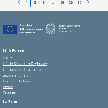
1
2
3
…
28
29
30
Pagina precedente
Pagina succes
Istituto Comprensivo
F. Rossi
Capriati a Volturno
— Visita la pagina iniziale della scuola
Link Esterni
MIUR
Ufficio Scolastico Regionale
Ufficio Scolastico Territoriale
Scuola in Chiaro
Iscrizioni On Line
Invalsi
Comune
La Scuola