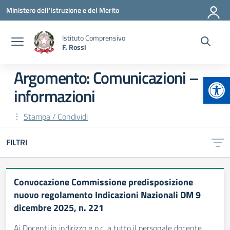
Vai ai contenuti
Vai al menu di navigazione
Vai al footer
Ministero dell'Istruzione e del Merito
Istituto Comprensivo
F. Rossi
Argomento: Comunicazioni –
Apr
informazioni
Stampa / Condividi
FILTRI
Convocazione Commissione predisposizione
nuovo regolamento Indicazioni Nazionali DM 9
dicembre 2025, n. 221
Ai Docenti in indirizzo e p.c. a tutto il personale docente