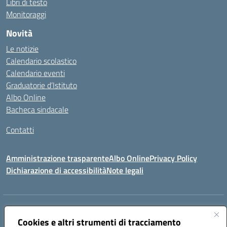
Libri di testo
Monitoraggi
Novità
Le notizie
Calendario scolastico
Calendario eventi
Graduatorie d’Istituto
Albo Online
Bacheca sindacale
Contatti
Amministrazione trasparente
Albo Online
Privacy Policy
Dichiarazione di accessibilità
Note legali
Indirizzo:
VIA S. ROCCO, 18 81014 CAPRIATI A VOLTURNO (CE)
Centralino:
Cookies e altri strumenti di tracciamento
0823944017
Email:
ceic85400b@istruzione.it