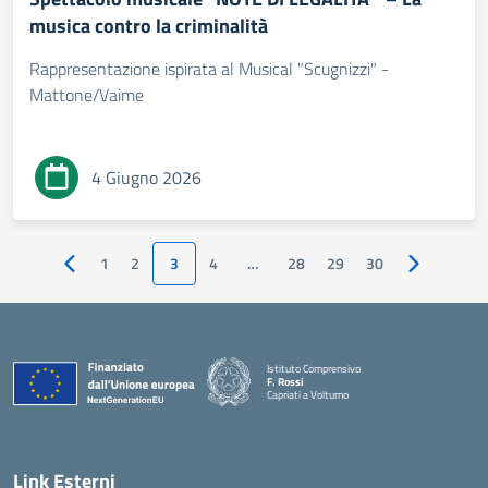
musica contro la criminalità
Rappresentazione ispirata al Musical "Scugnizzi" -
Mattone/Vaime
4 Giugno 2026
1
2
3
4
…
28
29
30
Pagina precedente
Pagina succ
Istituto Comprensivo
F. Rossi
Capriati a Volturno
— Visita la pagina iniziale della scuola
Link Esterni