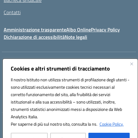
Bacheca sindacale
Contatti
Amministrazione trasparente
Albo Online
Privacy Policy
Dichiarazione di accessibilità
Note legali
Indirizzo:
VIA S. ROCCO, 18 81014 CAPRIATI A VOLTURNO (CE)
Centralino:
Cookies e altri strumenti di tracciamento
0823944017
Email:
ceic85400b@istruzione.it
Posta elettronica certificata (PEC):
ceic85400b@pec.istruzione.it
Il nostro Istituto non utilizza strumenti di profilazione degli utenti -
Codice fiscale: 82000440618
sono utilizzati esclusivamente cookies tecnici necessari al
Codice meccanografico:
CEIC85400B
corretto funzionamento del sito, alla fruibilità dei servizi
Codice Indice delle Pubbliche Amministrazioni (IPA): istsc_CEIC85400B
istituzionali e alla sua accessibilità – sono utilizzati, inoltre,
strumenti statistici anonimizzati messi a disposizione da Web
Analytics Italia.
Hosting & Powered by 3D Solution S.r.l.
Per saperne di più sul nostro sito, consulta la ns.
Cookie Policy.
Concept & Design by Designers Italia