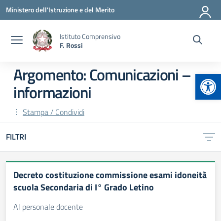
Vai ai contenuti
Vai al menu di navigazione
Vai al footer
Ministero dell'Istruzione e del Merito
Istituto Comprensivo
F. Rossi
Argomento: Comunicazioni –
Apr
informazioni
Stampa / Condividi
FILTRI
Decreto costituzione commissione esami idoneità
scuola Secondaria di I° Grado Letino
Al personale docente