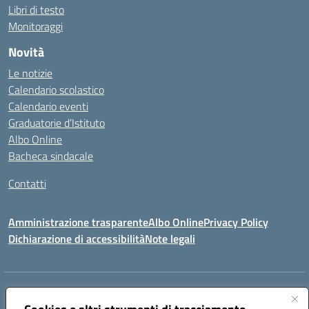
Libri di testo
Monitoraggi
Novità
Le notizie
Calendario scolastico
Calendario eventi
Graduatorie d’Istituto
Albo Online
Bacheca sindacale
Contatti
Amministrazione trasparente
Albo Online
Privacy Policy
Dichiarazione di accessibilità
Note legali
Indirizzo:
VIA S. ROCCO, 18 81014 CAPRIATI A VOLTURNO (CE)
Centralino:
0823944017
Email:
ceic85400b@istruzione.it