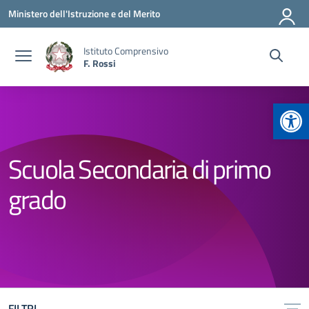
Vai ai contenuti
Vai al menu di navigazione
Vai al footer
Ministero dell'Istruzione e del Merito
Istituto Comprensivo
F. Rossi
Apr
Scuola Secondaria di primo
grado
FILTRI