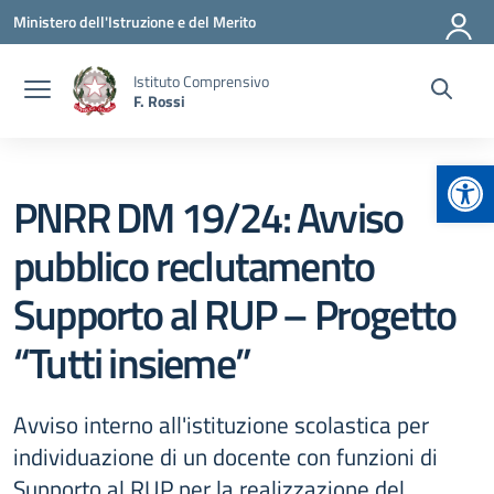
Vai ai contenuti
Vai al menu di navigazione
Vai al footer
Ministero dell'Istruzione e del Merito
Istituto Comprensivo
F. Rossi
Apr
PNRR DM 19/24: Avviso
pubblico reclutamento
Supporto al RUP – Progetto
“Tutti insieme”
Avviso interno all'istituzione scolastica per
individuazione di un docente con funzioni di
Supporto al RUP per la realizzazione del