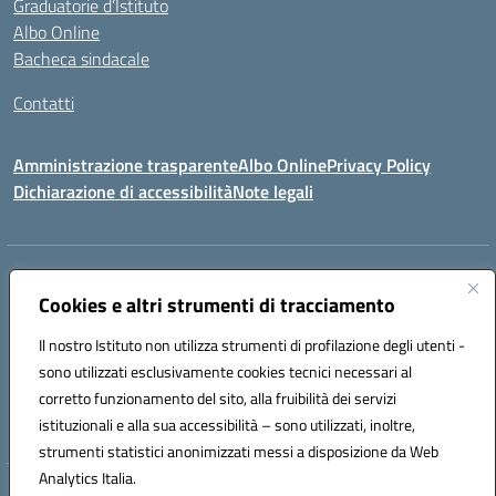
Graduatorie d’Istituto
Albo Online
Bacheca sindacale
Contatti
Amministrazione trasparente
Albo Online
Privacy Policy
Dichiarazione di accessibilità
Note legali
Indirizzo:
VIA S. ROCCO, 18 81014 CAPRIATI A VOLTURNO (CE)
Centralino:
Cookies e altri strumenti di tracciamento
0823944017
Email:
ceic85400b@istruzione.it
Posta elettronica certificata (PEC):
ceic85400b@pec.istruzione.it
Il nostro Istituto non utilizza strumenti di profilazione degli utenti -
Codice fiscale: 82000440618
sono utilizzati esclusivamente cookies tecnici necessari al
Codice meccanografico:
CEIC85400B
corretto funzionamento del sito, alla fruibilità dei servizi
Codice Indice delle Pubbliche Amministrazioni (IPA): istsc_CEIC85400B
istituzionali e alla sua accessibilità – sono utilizzati, inoltre,
strumenti statistici anonimizzati messi a disposizione da Web
Analytics Italia.
Hosting & Powered by 3D Solution S.r.l.