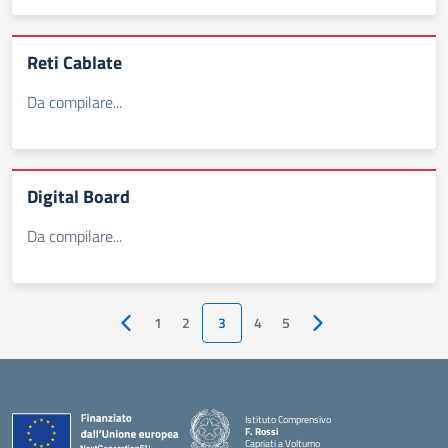
Reti Cablate
Da compilare...
Digital Board
Da compilare...
1
2
3
4
5
Pagina precedente
Pagina successiva
Istituto Comprensivo
F. Rossi
Capriati a Volturno