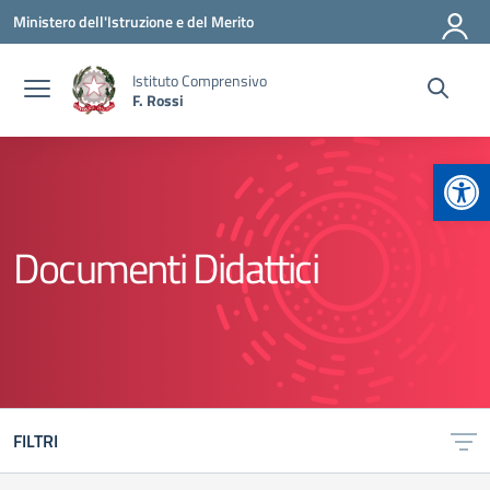
Vai ai contenuti
Vai al menu di navigazione
Vai al footer
Ministero dell'Istruzione e del Merito
Istituto Comprensivo
F. Rossi
Apr
Documenti Didattici
FILTRI