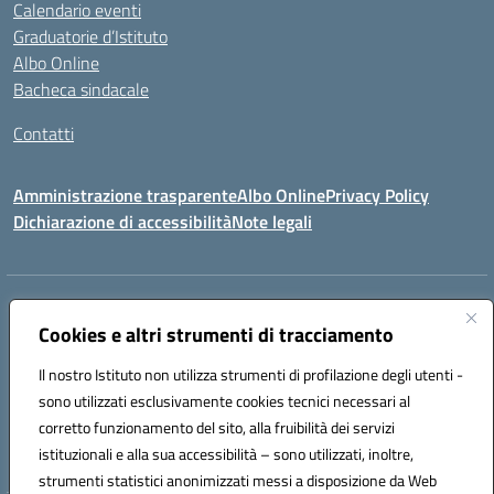
Calendario eventi
Graduatorie d’Istituto
Albo Online
Bacheca sindacale
Contatti
Amministrazione trasparente
Albo Online
Privacy Policy
Dichiarazione di accessibilità
Note legali
Indirizzo:
VIA S. ROCCO, 18 81014 CAPRIATI A VOLTURNO (CE)
Centralino:
Cookies e altri strumenti di tracciamento
0823944017
Email:
ceic85400b@istruzione.it
Posta elettronica certificata (PEC):
ceic85400b@pec.istruzione.it
Il nostro Istituto non utilizza strumenti di profilazione degli utenti -
Codice fiscale: 82000440618
sono utilizzati esclusivamente cookies tecnici necessari al
Codice meccanografico:
CEIC85400B
corretto funzionamento del sito, alla fruibilità dei servizi
Codice Indice delle Pubbliche Amministrazioni (IPA): istsc_CEIC85400B
istituzionali e alla sua accessibilità – sono utilizzati, inoltre,
strumenti statistici anonimizzati messi a disposizione da Web